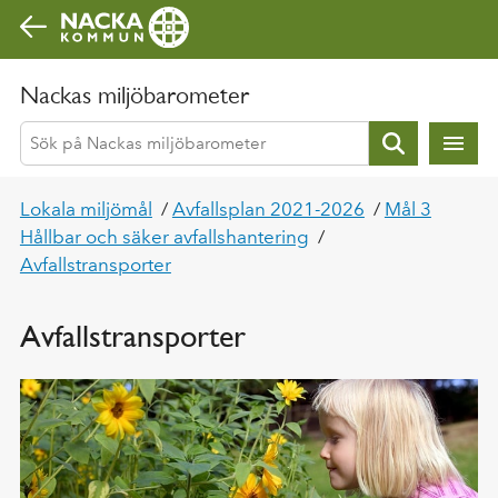
Gå direkt till sidans innehåll
Nackas miljöbarometer
Sök
Lokala miljömål
/
Avfallsplan 2021-2026
/
Mål 3
Hållbar och säker avfallshantering
/
Avfallstransporter
Avfallstransporter