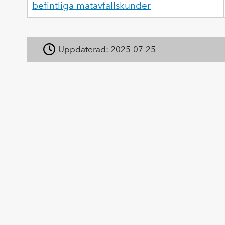
befintliga matavfallskunder
Uppdaterad:
2025-07-25