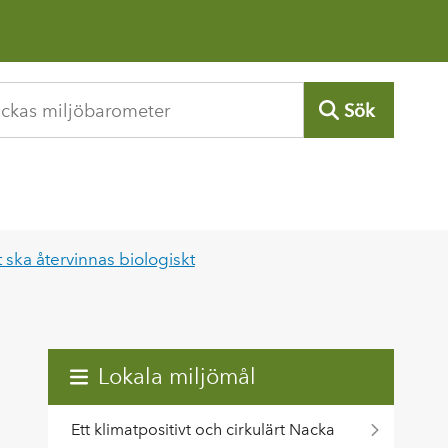
Sök
 ska återvinnas biologiskt
Lokala miljömål
Ett klimatpositivt och cirkulärt Nacka